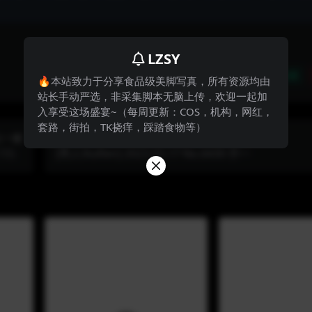
LZSY
分享
收藏
🔥本站致力于分享食品级美脚写真，所有资源均由
站长手动严选，非采集脚本无脑上传，欢迎一起加
入享受这场盛宴~（每周更新：COS，机构，网红，
套路，街拍，TK挠痒，踩踏食物等）
上一篇
下一篇
13）
[秀人XiuRen] 2023.03.17 No.6430 乔一