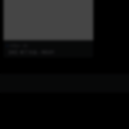
AI美jio（新）
【AI】布丁大法 – NO.01