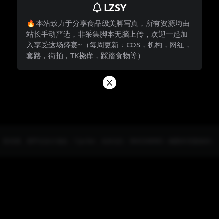
LZSY
🔥本站致力于分享食品级美脚写真，所有资源均由
站长手动严选，非采集脚本无脑上传，欢迎一起加
入享受这场盛宴~（每周更新：COS，机构，网红，
套路，街拍，TK挠痒，踩踏食物等）
防失联，请牢记永久地址：7.jio.fan，站长QQ：3843348983（截图本页面保存）