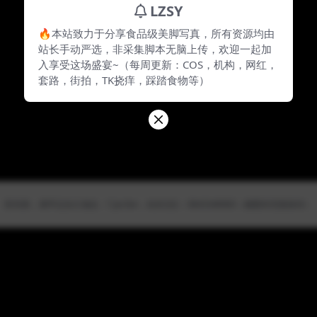
LZSY
🔥本站致力于分享食品级美脚写真，所有资源均由
站长手动严选，非采集脚本无脑上传，欢迎一起加
入享受这场盛宴~（每周更新：COS，机构，网红，
套路，街拍，TK挠痒，踩踏食物等）
防失联，请牢记永久地址：7.jio.fan，站长QQ：3843348983（截图本页面保存）