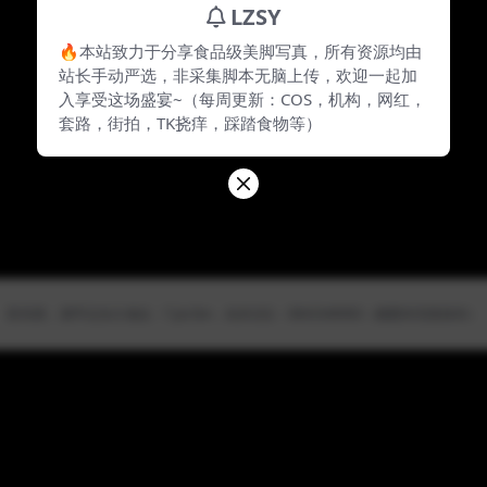
LZSY
🔥本站致力于分享食品级美脚写真，所有资源均由
站长手动严选，非采集脚本无脑上传，欢迎一起加
入享受这场盛宴~（每周更新：COS，机构，网红，
套路，街拍，TK挠痒，踩踏食物等）
防失联，请牢记永久地址：7.jio.fan，站长QQ：3843348983（截图本页面保存）