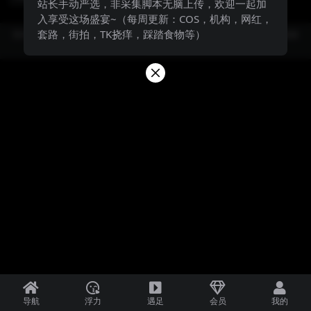
站长手动严选，非采集脚本无脑上传，欢迎一起加
入享受这场盛宴~（每周更新：COS，机构，网红，
套路，街拍，TK挠痒，踩踏食物等）
防失联，请牢记永久地址：7.jio.fan，站长QQ：3843348983（截图本页面保
存）
导航
浮力
遇足
会员
我的