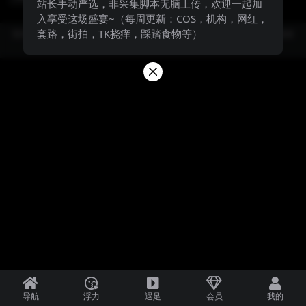
站长手动严选，非采集脚本无脑上传，欢迎一起加
入享受这场盛宴~（每周更新：COS，机构，网红，
套路，街拍，TK挠痒，踩踏食物等）
防失联，请牢记永久地址：7.jio.fan，站长QQ：3843348983（截图本页面保
存）
导航
浮力
遇足
会员
我的