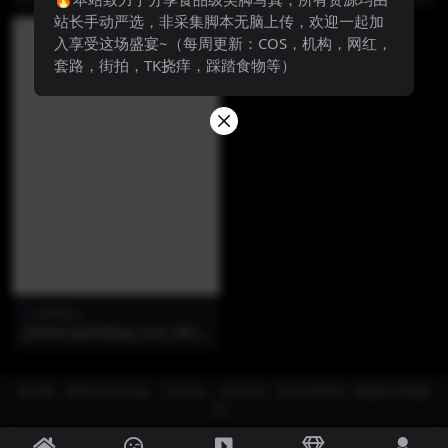
PURM
PURM
站长手动严选，非采集脚本无脑上传，欢迎一起加
入享受这场盛宴~（每周更新：COS，机构，网红，
套路，街拍，TK挠痒，踩踏食物等）
日韩美jio
[ESPACIAKOREA] EHC-087 –
Purm
防失联，请牢记永久地址：7.jio.fan，站长QQ：3843348983（截图本页面保
存）