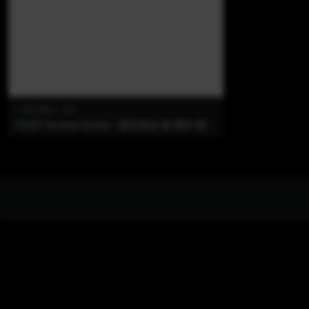
插画美jio（新）
FOOT Grand Order -裸足的从者-第01卷