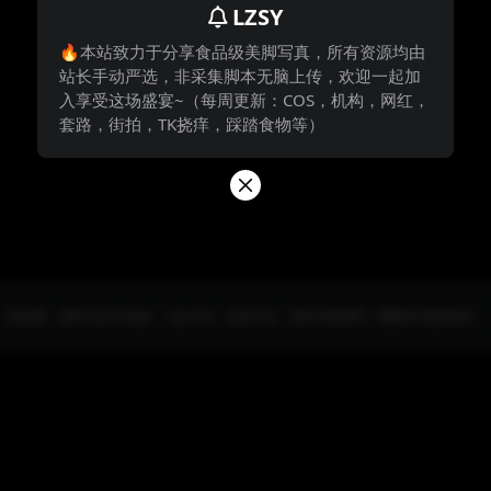
LZSY
🔥本站致力于分享食品级美脚写真，所有资源均由
站长手动严选，非采集脚本无脑上传，欢迎一起加
入享受这场盛宴~（每周更新：COS，机构，网红，
套路，街拍，TK挠痒，踩踏食物等）
防失联，请牢记永久地址：7.jio.fan，站长QQ：3843348983（截图本页面保存）