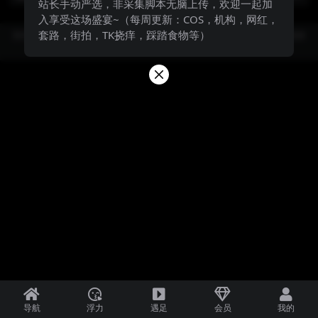
站长手动严选，非采集脚本无脑上传，欢迎一起加
入享受这场盛宴~（每周更新：COS，机构，网红，
套路，街拍，TK挠痒，踩踏食物等）
防失联，请牢记永久地址：7.jio.fan，站长QQ：3843348983（截图本页面保
存）
导航
浮力
遇足
会员
我的