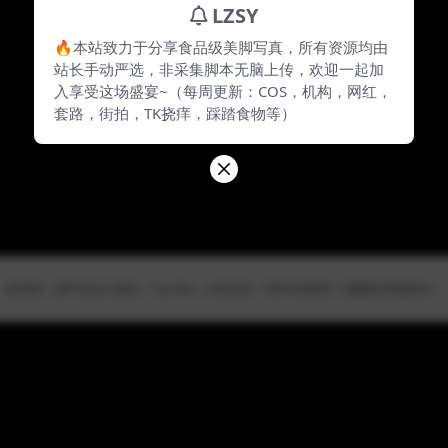
LZSY
🔥本站致力于分享食品级美脚写真，所有资源均由
站长手动严选，非采集脚本无脑上传，欢迎一起加
入享受这场盛宴~（每周更新：COS，机构，网红，
套路，街拍，TK挠痒，踩踏食物等）
防失联，请牢记永久地址：7.jio.fan，站长QQ：3843348983（截图本页面保存）