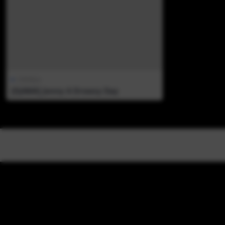
日韩美jio
[DJAWA] Jenny A Drowsy Day